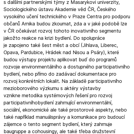
s dalšími partnerskými týmy z Masarykovi univerzity,
Sociologického ústavu Akademie věd ČR, Českého
vysokého učení technického v Praze Centra pro podporu
občanů Arnika budou zkoumat, zda a v jaké podobě lze
v ČR očekávat rozvoj tohoto inovativního segmentu
jakožto reakce na krizi bydlení. Do spolupráce
je zapojeno také šest měst a obcí (Jihlava, Liberec,
Opava, Pardubice, Hrádek nad Nisou a Psáry), které
budou výstupy projektu aplikovat buď do programů
rozvoje environmentálního a dostupného participativního
bydlení, nebo přímo do zadávací dokumentace pro
rozvoj konkrétních lokalit. Na základě participativního
mezioborového výzkumu s aktéry výstavby
vznikne metodika systémových řešení pro rozvoj
participativníhobydlení zahrnující environmentální,
sociální, ekonomické ale také prostorové aspekty, nebo
také například manuálsprávy a komunikace pro budoucí
zájemce o tento segment bydlení, který zahrnuje
baugruppe a cohousingy, ale také třeba družstevní